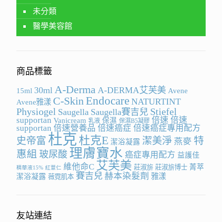
未分類
醫學美容館
商品標籤
A-Derma
30ml
A-DERMA艾芙美
15ml
Avene
Endocare
C-Skin
NATURTINT
Avene雅漾
Physiogel
Stiefel
Saugella
Saugella賽吉兒
supportan
倍速
倍速
Vanicream
保濕
乳液
保濕B5凝膠
supportan
倍速營養品
倍速癌症
倍速癌症專用配方
杜克
杜克E
史帝富
潔美淨
特
燕麥
潔浴凝露
理膚寶水
惠組
玻尿酸
癌症專用配方
益護佳
艾芙美
維他命C
菁萃
莊淑旂
莊淑旂博士
精華液15%
紅薏仁
賽吉兒
赫本染髮劑
雅漾
潔浴凝露
薇霓肌本
友站連結