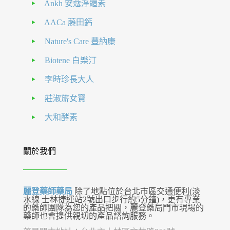
Ankh 安蔻淨體素
AACa 藤田鈣
Nature's Care 豐納康
Biotene 白樂汀
李時珍長大人
莊淑旂女寶
大和酵素
關於我們
麗登藥師藥局
除了地點位於台北市區交通便利(淡
水線 士林捷運站2號出口步行約5分鐘)，更有專業
的藥師團隊為您的產品把關，麗登藥局門市現場的
藥師也會提供親切的產品諮詢服務。