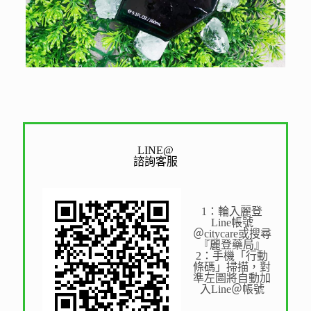
LINE@
諮詢客服
1：輪入麗登
Line帳號
＠citycare或搜尋
『麗登藥局』
2：手機「行動
條碼」掃描，對
準左圖將自動加
入Line＠帳號