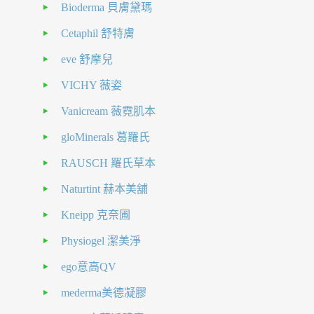
Bioderma 貝膚黛瑪
Cetaphil 舒特膚
eve 舒摩兒
VICHY 薇姿
Vanicream 薇霓肌本
gloMinerals 葛羅氏
RAUSCH 羅氏草本
Naturtint 赫本美舖
Kneipp 克奈圃
Physiogel 潔美淨
ego意高QV
mederma美德凝膠