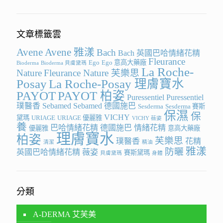
文章標籤雲
Avene
Avene 雅漾
Bach
Bach 英國巴哈情緒花精
Fleurance
Ego
Ego 意高大藥廠
Bioderma
Bioderma 貝膚黛瑪
La Roche-
Nature
Fleurance Nature 芙樂思
Posay
La Roche-Posay 理膚寶水
PAYOT
PAYOT 柏姿
Puressentiel
Puressentiel
璞醫香
Sebamed
Sebamed 德國施巴
Sesderma
Sesderma 賽斯
保濕
保
VICHY
黛瑪
URIAGE
URIAGE 優麗雅
VICHY 薇姿
養
巴哈情緒花精
德國施巴
情緒花精
優麗雅
意高大藥廠
理膚寶水
柏姿
芙樂思
璞醫香
花精
清潔
精油
雅漾
防曬
英國巴哈情緒花精
薇姿
賽斯黛瑪
貝膚黛瑪
身體
分類
A-DERMA 艾芙美