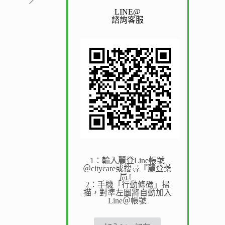
LINE@
諮詢客服
1：輪入麗登Line帳號
＠citycare或搜尋『麗登藥
局』
2：手機「行動條碼」掃
描，對準左圖將自動加入
Line＠帳號