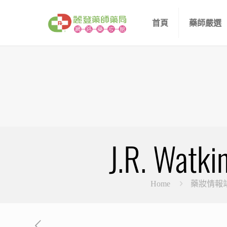
首頁
藥師嚴選
J.R. 
Home
藥妝情報