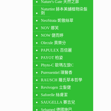
Nature's Gate 天然之扉
Naturtint 赫本美舖植物染髮
劑
NeoStrata 妮傲絲翠
NOV 娜芙
NOW 健而婷
Olecule 奧樂分
PAPULEX 百倍麗
PAYOT 柏姿
Phyto-C 歐瑪左旋C
Puressentiel 璞醫香
RAUSCH 羅氏草本哲學
Revivogen 立髮健
Saforelle 絲膚潔
SAUGELLA 賽吉兒
Sebamed 德國施巴