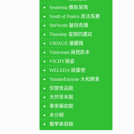
Sesderma 賽斯黛瑪
South of France 南法馬賽
StriVectin 皺效奇蹟
Thursday 星期四農莊
URIAGE 優麗雅
Vanicream 薇霓肌本
VICHY薇姿
WELEDA 薇蕾德
YamatoEnzyme 大和酵素
保健食品館
天然草本館
專業藥妝館
未分類
醫學美容館