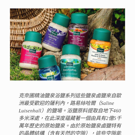
克奈圃精油鹽泉浴鹽系列這些鹽泉鹵鹽來自歐
洲最受歡迎的薩利內，路易絲哈爾（Saline
Luisenhall）的鹽場。浴鹽原料提取自地下460
多米深處，在此深度蘊藏著一個由具有2億5千
萬年歷史的原始鹽泉。由於原始鹽泉鹵鹽特有
的晶體結構（含有天然的空隙），這些空隙能