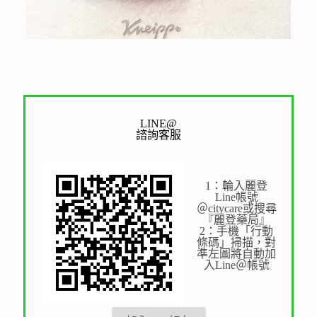
LINE@
諮詢客服
1：輪入麗登
Line帳號
＠citycare或搜尋
『麗登藥局』
2：手機「行動
條碼」掃描，對
準左圖將自動加
入Line＠帳號