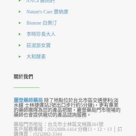
AACa 藤田鈣
Nature's Care 豐納康
Biotene 白樂汀
李時珍長大人
莊淑旂女寶
大和酵素
關於我們
麗登藥師藥局
除了地點位於台北市區交通便利(淡
水線 士林捷運站2號出口步行約5分鐘)，更有專業
的藥師團隊為您的產品把關，麗登藥局門市現場的
藥師也會提供親切的產品諮詢服務。
藥局門市地址：台北市士林區文林路261號
客戶服務專線：(02)2888-1414 分機11、12、13 │ 訂
購傳真：(02)2882-3344