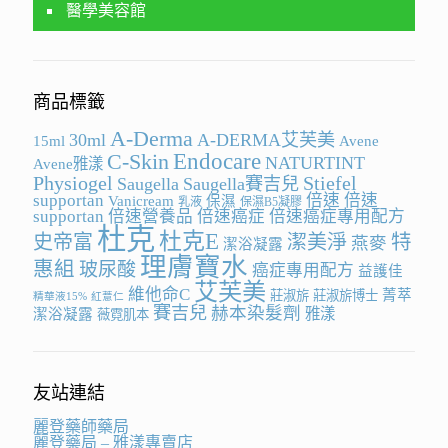
醫學美容館
商品標籤
A-Derma
30ml
A-DERMA艾芙美
15ml
Avene
Endocare
C-Skin
NATURTINT
Avene雅漾
Physiogel
Stiefel
Saugella
Saugella賽吉兒
supportan
倍速
倍速
Vanicream
保濕
乳液
保濕B5凝膠
supportan
倍速營養品
倍速癌症
倍速癌症專用配方
杜克
杜克E
史帝富
潔美淨
特
燕麥
潔浴凝露
理膚寶水
惠組
玻尿酸
癌症專用配方
益護佳
艾芙美
維他命C
菁萃
莊淑旂
莊淑旂博士
精華液15%
紅薏仁
賽吉兒
赫本染髮劑
雅漾
潔浴凝露
薇霓肌本
友站連結
麗登藥師藥局
麗登藥局 – 雅漾專賣店