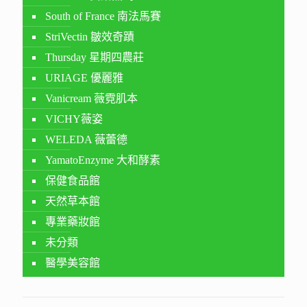
South of France 南法馬賽
StriVectin 皺效奇蹟
Thursday 星期四農莊
URIAGE 優麗雅
Vanicream 薇霓肌本
VICHY薇姿
WELEDA 薇蕾德
YamatoEnzyme 大和酵素
保健食品館
天然草本館
專業藥妝館
未分類
醫學美容館