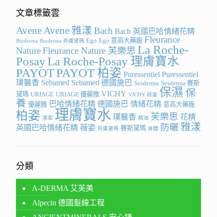
文章標籤雲
Avene
Avene 雅漾
Bach
Bach 英國巴哈情緒花精
Fleurance
Ego
Ego 意高大藥廠
Bioderma
Bioderma 貝膚黛瑪
La Roche-
Nature
Fleurance Nature 芙樂思
Posay
La Roche-Posay 理膚寶水
PAYOT
PAYOT 柏姿
Puressentiel
Puressentiel
璞醫香
Sebamed
Sebamed 德國施巴
Sesderma
Sesderma 賽斯
保濕
保
VICHY
黛瑪
URIAGE
URIAGE 優麗雅
VICHY 薇姿
養
巴哈情緒花精
德國施巴
情緒花精
優麗雅
意高大藥廠
理膚寶水
柏姿
芙樂思
璞醫香
花精
清潔
精油
雅漾
防曬
英國巴哈情緒花精
薇姿
賽斯黛瑪
貝膚黛瑪
身體
分類
A-DERMA 艾芙美
Alpecin 德國髮線工程