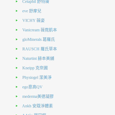
Cetaphil 舒特膚
eve 舒摩兒
VICHY 薇姿
Vanicream 薇霓肌本
gloMinerals 葛羅氏
RAUSCH 羅氏草本
Naturtint 赫本美舖
Kneipp 克奈圃
Physiogel 潔美淨
ego意高QV
mederma美德凝膠
Ankh 安蔻淨體素