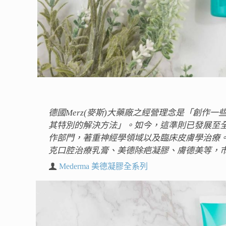
德國Merz(麥斯)大藥廠之經營理念是「創
其特別的解決方法」。如今，這準則已發展至全
作部門，著重神經學領域以及臨床皮膚學治療
克口腔治療乳膏、美德除疤凝膠、膚德美等，
Mederma 美德凝膠全系列