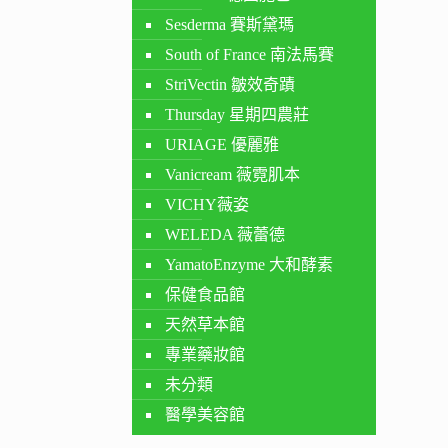
Sesderma 賽斯黛瑪
South of France 南法馬賽
StriVectin 皺效奇蹟
Thursday 星期四農莊
URIAGE 優麗雅
Vanicream 薇霓肌本
VICHY薇姿
WELEDA 薇蕾德
YamatoEnzyme 大和酵素
保健食品館
天然草本館
專業藥妝館
未分類
醫學美容館