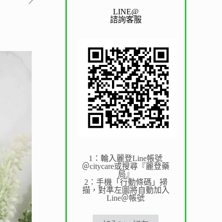
LINE@
諮詢客服
1：輪入麗登Line帳號
＠citycare或搜尋『麗登藥
局』
2：手機「行動條碼」掃
描，對準左圖將自動加入
Line＠帳號