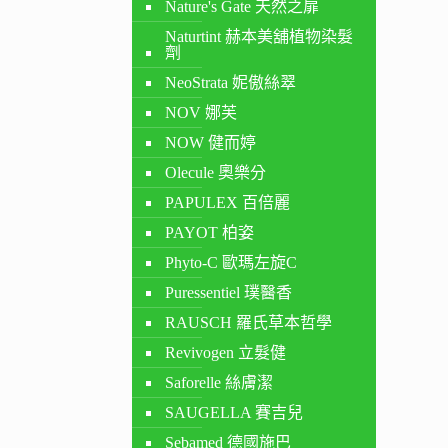
Nature's Gate 天然之扉
Naturtint 赫本美舖植物染髮
劑
NeoStrata 妮傲絲翠
NOV 娜芙
NOW 健而婷
Olecule 奧樂分
PAPULEX 百倍麗
PAYOT 柏姿
Phyto-C 歐瑪左旋C
Puressentiel 璞醫香
RAUSCH 羅氏草本哲學
Revivogen 立髮健
Saforelle 絲膚潔
SAUGELLA 賽吉兒
Sebamed 德國施巴