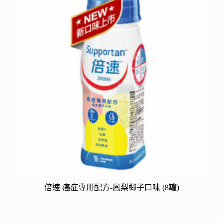
倍速 癌症專用配方-鳳梨椰子口味 (8罐)