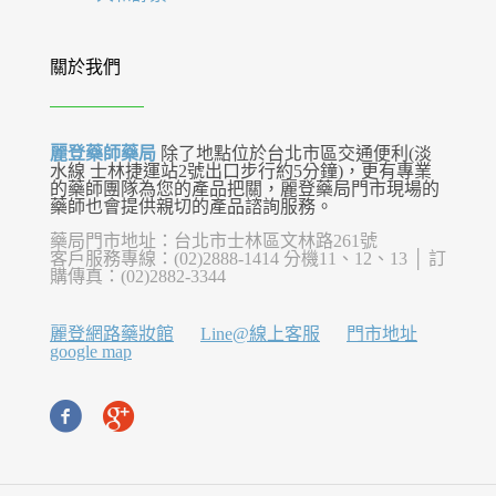
關於我們
麗登藥師藥局
除了地點位於台北市區交通便利(淡
水線 士林捷運站2號出口步行約5分鐘)，更有專業
的藥師團隊為您的產品把關，麗登藥局門市現場的
藥師也會提供親切的產品諮詢服務。
藥局門市地址：台北市士林區文林路261號
客戶服務專線：(02)2888-1414 分機11、12、13 │ 訂
購傳真：(02)2882-3344
麗登網路藥妝館
Line@線上客服
門市地址
google map