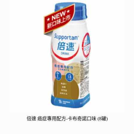
倍速 癌症專用配方-卡布奇諾口味 (8罐)