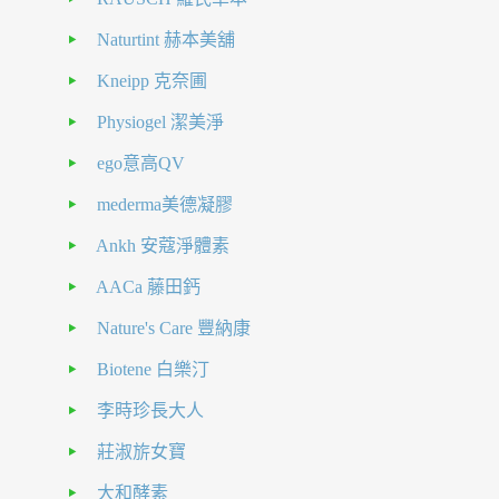
Naturtint 赫本美舖
Kneipp 克奈圃
Physiogel 潔美淨
ego意高QV
mederma美德凝膠
Ankh 安蔻淨體素
AACa 藤田鈣
Nature's Care 豐納康
Biotene 白樂汀
李時珍長大人
莊淑旂女寶
大和酵素