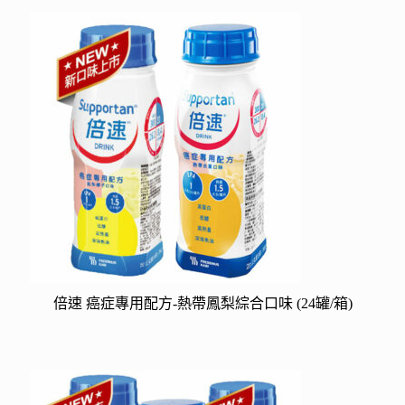
倍速 癌症專用配方-熱帶鳳梨綜合口味 (24罐/箱)