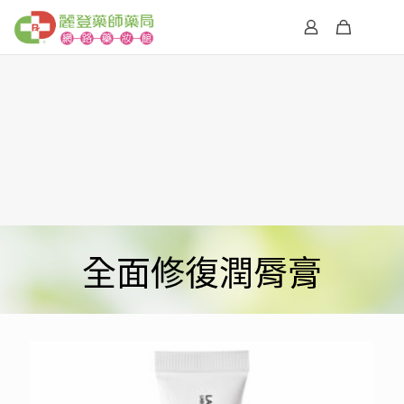
全面修復潤脣膏