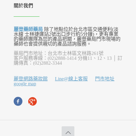
關於我們
麗登藥師藥局
除了地點位於台北市區交通便利(淡
水線 士林捷運站2號出口步行約5分鐘)，更有專業
的藥師團隊為您的產品把關，麗登藥局門市現場的
藥師也會提供親切的產品諮詢服務。
藥局門市地址：台北市士林區文林路261號
客戶服務專線：(02)2888-1414 分機11、12、13 │ 訂
購傳真：(02)2882-3344
麗登網路藥妝館
Line@線上客服
門市地址
google map