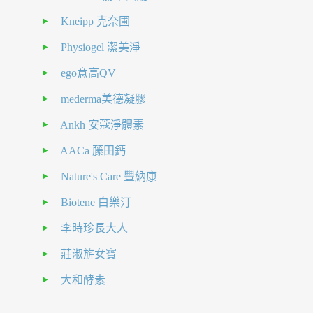
Kneipp 克奈圃
Physiogel 潔美淨
ego意高QV
mederma美德凝膠
Ankh 安蔻淨體素
AACa 藤田鈣
Nature's Care 豐納康
Biotene 白樂汀
李時珍長大人
莊淑旂女寶
大和酵素