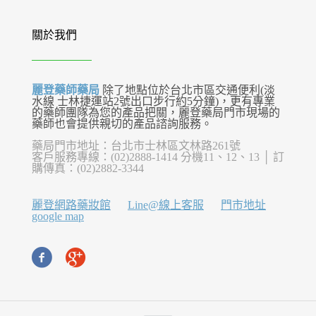
關於我們
麗登藥師藥局
除了地點位於台北市區交通便利(淡
水線 士林捷運站2號出口步行約5分鐘)，更有專業
的藥師團隊為您的產品把關，麗登藥局門市現場的
藥師也會提供親切的產品諮詢服務。
藥局門市地址：台北市士林區文林路261號
客戶服務專線：(02)2888-1414 分機11、12、13 │ 訂
購傳真：(02)2882-3344
麗登網路藥妝館
Line@線上客服
門市地址
google map