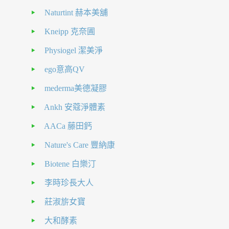
Naturtint 赫本美舖
Kneipp 克奈圃
Physiogel 潔美淨
ego意高QV
mederma美德凝膠
Ankh 安蔻淨體素
AACa 藤田鈣
Nature's Care 豐納康
Biotene 白樂汀
李時珍長大人
莊淑旂女寶
大和酵素