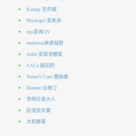
Kneipp 克奈圃
Physiogel 潔美淨
ego意高QV
mederma美德凝膠
Ankh 安蔻淨體素
AACa 藤田鈣
Nature's Care 豐納康
Biotene 白樂汀
李時珍長大人
莊淑旂女寶
大和酵素