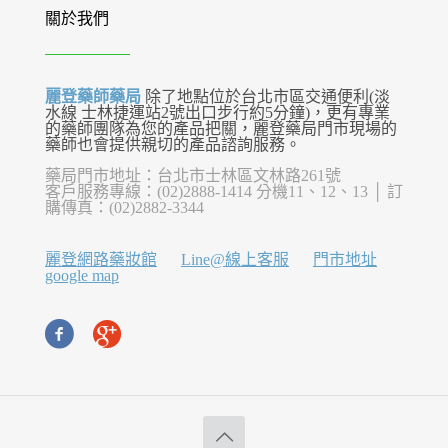
關於我們
麗登藥師藥局
除了地點位於台北市區交通便利(淡
水線 士林捷運站2號出口步行約5分鐘)，更有專業
的藥師團隊為您的產品把關，麗登藥局門市現場的
藥師也會提供親切的產品諮詢服務。
藥局門市地址：台北市士林區文林路261號
客戶服務專線：(02)2888-1414 分機11、12、13 │ 訂
購傳真：(02)2882-3344
麗登網路藥妝館
Line@線上客服
門市地址
google map