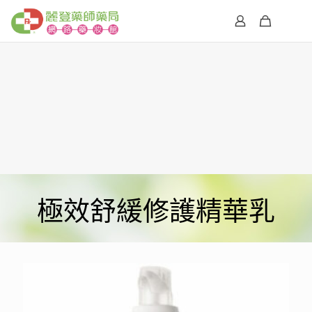
極效舒緩修護精華乳