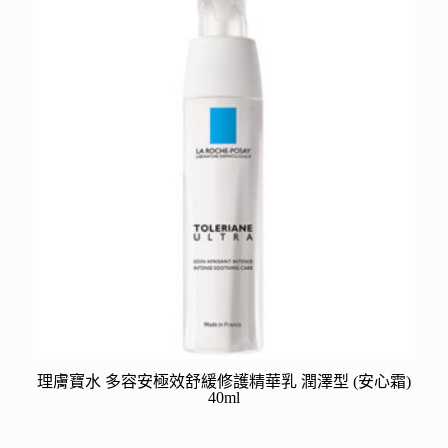
理膚寶水 多容安極效舒緩修護精華乳 潤澤型 (安心霜)
40ml