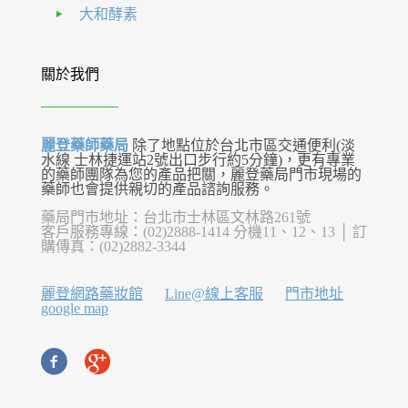
大和酵素
關於我們
麗登藥師藥局
除了地點位於台北市區交通便利(淡
水線 士林捷運站2號出口步行約5分鐘)，更有專業
的藥師團隊為您的產品把關，麗登藥局門市現場的
藥師也會提供親切的產品諮詢服務。
藥局門市地址：台北市士林區文林路261號
客戶服務專線：(02)2888-1414 分機11、12、13 │ 訂
購傳真：(02)2882-3344
麗登網路藥妝館
Line@線上客服
門市地址
google map