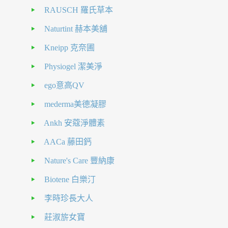
RAUSCH 羅氏草本
Naturtint 赫本美舖
Kneipp 克奈圃
Physiogel 潔美淨
ego意高QV
mederma美德凝膠
Ankh 安蔻淨體素
AACa 藤田鈣
Nature's Care 豐納康
Biotene 白樂汀
李時珍長大人
莊淑旂女寶