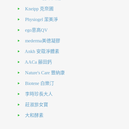
Kneipp 克奈圃
Physiogel 潔美淨
ego意高QV
mederma美德凝膠
Ankh 安蔻淨體素
AACa 藤田鈣
Nature's Care 豐納康
Biotene 白樂汀
李時珍長大人
莊淑旂女寶
大和酵素