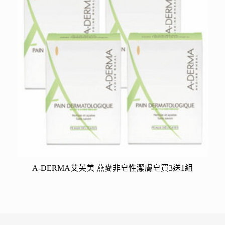
A-DERMA艾芙美 燕麥非皂性潔膚皂買3送1組