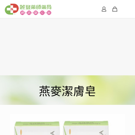
燕麥潔膚皂