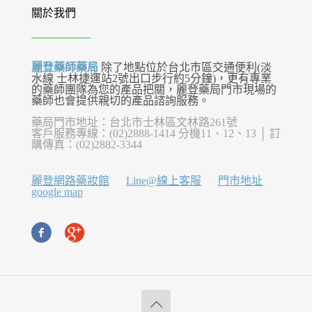
關於我們
麗登藥師藥局
除了地點位於台北市區交通便利(淡
水線 士林捷運站2號出口步行約5分鐘)，更有專業
的藥師團隊為您的產品把關，麗登藥局門市現場的
藥師也會提供親切的產品諮詢服務。
藥局門市地址：台北市士林區文林路261號
客戶服務專線：(02)2888-1414 分機11、12、13 │ 訂
購傳真：(02)2882-3344
麗登網路藥妝館
Line@線上客服
門市地址
google map