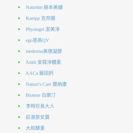
Naturtint 赫本美舖
Kneipp 克奈圃
Physiogel 潔美淨
ego意高QV
mederma美德凝膠
Ankh 安蔻淨體素
AACa 藤田鈣
Nature's Care 豐納康
Biotene 白樂汀
李時珍長大人
莊淑旂女寶
大和酵素