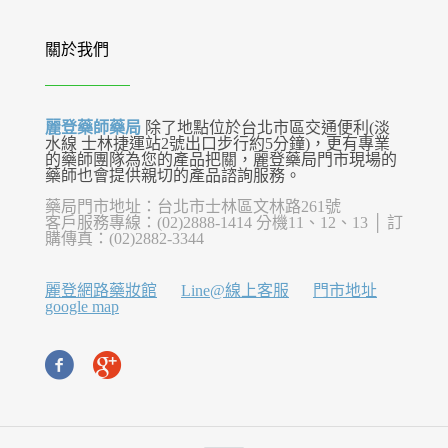
關於我們
麗登藥師藥局
除了地點位於台北市區交通便利(淡
水線 士林捷運站2號出口步行約5分鐘)，更有專業
的藥師團隊為您的產品把關，麗登藥局門市現場的
藥師也會提供親切的產品諮詢服務。
藥局門市地址：台北市士林區文林路261號
客戶服務專線：(02)2888-1414 分機11、12、13 │ 訂
購傳真：(02)2882-3344
麗登網路藥妝館
Line@線上客服
門市地址
google map