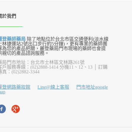
關於我們
麗登藥師藥局
除了地點位於台北市區交通便利(淡水線
士林捷運站2號出口步行約5分鐘)，更有專業的藥師團
隊為您的產品把關，麗登藥局門市現場的藥師也會提
供親切的產品諮詢服務。
藥局門市地址：台北市士林區文林路261號
客戶服務專線：(02)2888-1414 分機11、12、13 │ 訂購
傳真：(02)2882-3344
麗登網路藥妝館
Line@線上客服
門市地址google
map