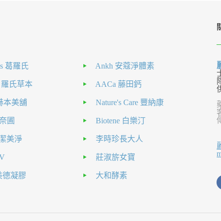
als 葛羅氏
Ankh 安蔻淨體素
H 羅氏草本
AACa 藤田鈣
nt 赫本美舖
Nature's Care 豐納康
 克奈圃
Biotene 白樂汀
el 潔美淨
李時珍長大人
V
莊淑旂女寶
a美德凝膠
大和酵素