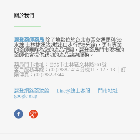
關於我們
麗登藥師藥局
除了地點位於台北市區交通便利(淡
水線 士林捷運站2號出口步行約5分鐘)，更有專業
的藥師團隊為您的產品把關，麗登藥局門市現場的
藥師也會提供親切的產品諮詢服務。
藥局門市地址：台北市士林區文林路261號
客戶服務專線：(02)2888-1414 分機11、12、13 │ 訂
購傳真：(02)2882-3344
麗登網路藥妝館
Line@線上客服
門市地址
google map