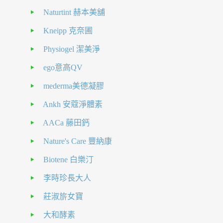
Naturtint 赫本美舖
Kneipp 克奈圃
Physiogel 潔美淨
ego意高QV
mederma美德凝膠
Ankh 安蔻淨體素
AACa 藤田鈣
Nature's Care 豐納康
Biotene 白樂汀
李時珍長大人
莊淑旂女寶
大和酵素