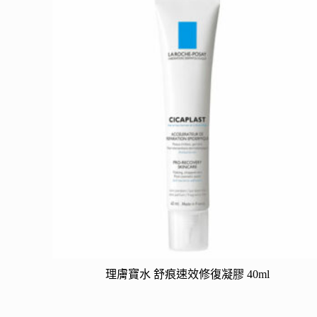
理膚寶水 舒痕速效修復凝膠 40ml