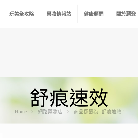
玩美全攻略
藥妝情報站
健康顧問
關於麗登
舒痕速效
Home
網路藥妝店
商品標籤為 “舒痕速效”