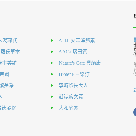
als 葛羅氏
Ankh 安蔻淨體素
H 羅氏草本
AACa 藤田鈣
nt 赫本美舖
Nature's Care 豐納康
 克奈圃
Biotene 白樂汀
el 潔美淨
李時珍長大人
V
莊淑旂女寶
a美德凝膠
大和酵素