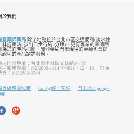
關於我們
麗登藥師藥局
除了地點位於台北市區交通便利(淡水線
士林捷運站2號出口步行約5分鐘)，更有專業的藥師團
隊為您的產品把關，麗登藥局門市現場的藥師也會提
供親切的產品諮詢服務。
藥局門市地址：台北市士林區文林路261號
客戶服務專線：(02)2888-1414 分機11、12、13 │ 訂購
傳真：(02)2882-3344
麗登網路藥妝館
Line@線上客服
門市地址google
map