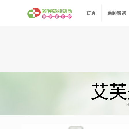
首頁
藥師嚴選
艾芙
H