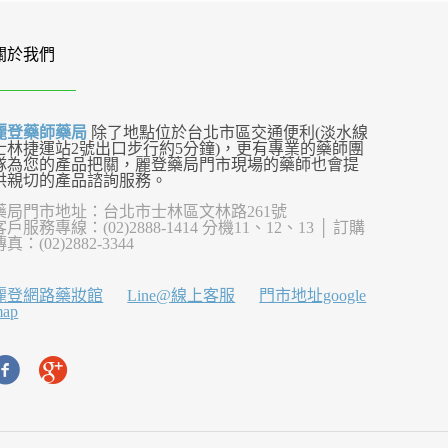
關於我們
麗登藥師藥局
除了地點位於台北市區交通便利(淡水線
士林捷運站2號出口步行約5分鐘)，更有專業的藥師團
隊為您的產品把關，麗登藥局門市現場的藥師也會提
供親切的產品諮詢服務。
藥局門市地址：台北市士林區文林路261號
客戶服務專線：(02)2888-1414 分機11、12、13 │ 訂購
傳真：(02)2882-3344
麗登網路藥妝館
Line@線上客服
門市地址google
map