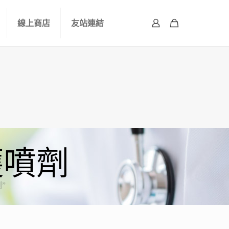
線上商店
友站連結
護噴劑
”