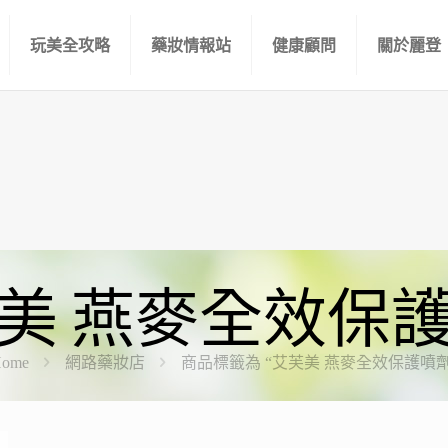
玩美全攻略
藥妝情報站
健康顧問
關於麗登
美 燕麥全效保
ome
網路藥妝店
商品標籤為 “艾芙美 燕麥全效保護噴劑