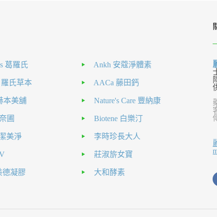
als 葛羅氏
Ankh 安蔻淨體素
H 羅氏草本
AACa 藤田鈣
nt 赫本美舖
Nature's Care 豐納康
 克奈圃
Biotene 白樂汀
el 潔美淨
李時珍長大人
V
莊淑旂女寶
a美德凝膠
大和酵素