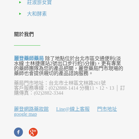
莊淑旂女寶
大和酵素
關於我們
麗登藥師藥局
除了地點位於台北市區交通便利(淡
水線 士林捷運站2號出口步行約5分鐘)，更有專業
的藥師團隊為您的產品把關，麗登藥局門市現場的
藥師也會提供親切的產品諮詢服務。
藥局門市地址：台北市士林區文林路261號
客戶服務專線：(02)2888-1414 分機11、12、13 │ 訂
購傳真：(02)2882-3344
麗登網路藥妝館
Line@線上客服
門市地址
google map