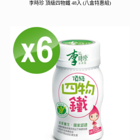
李時珍 頂級四物鐵 48入 (八盒特惠組)