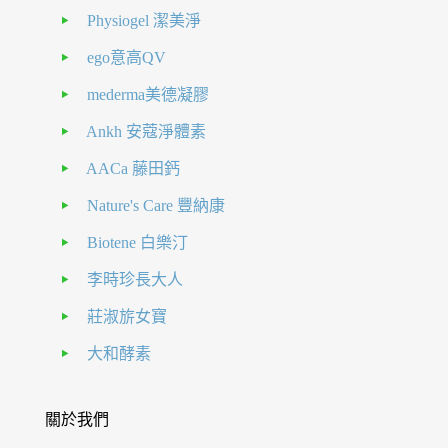
Physiogel 潔美淨
ego意高QV
mederma美德凝膠
Ankh 安蔻淨體素
AACa 藤田鈣
Nature's Care 豐納康
Biotene 白樂汀
李時珍長大人
莊淑旂女寶
大和酵素
關於我們