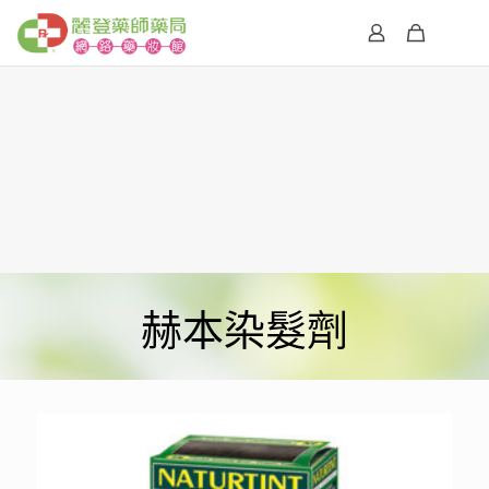
赫本染髮劑