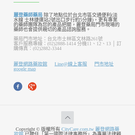
麗登藥師藥局
除了地點位於台北市區交通便利(淡
水線 士林捷運站2號出口步行約5分鐘)，更有專業
的藥師團隊為您的產品把關，麗登藥局門市現場的
藥師也會提供親切的產品諮詢服務。
藥局門市地址：台北市士林區文林路261號
客戶服務專線：(02)2888-1414 分機11、12、13 │ 訂
購傳真：(02)2882-3344
麗登網路藥妝館
Line@線上客服
門市地址
google map
Copyright © 版權所有
CityCare.com.tw 麗登網路藥
妝館
已聘任「第一國際法律事務所」為專屬法律顧