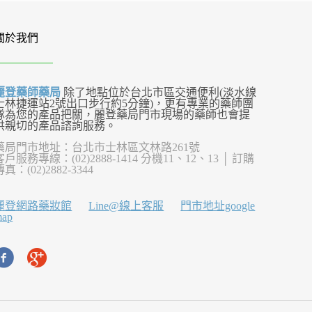
關於我們
麗登藥師藥局
除了地點位於台北市區交通便利(淡水線
士林捷運站2號出口步行約5分鐘)，更有專業的藥師團
隊為您的產品把關，麗登藥局門市現場的藥師也會提
供親切的產品諮詢服務。
藥局門市地址：台北市士林區文林路261號
客戶服務專線：(02)2888-1414 分機11、12、13 │ 訂購
傳真：(02)2882-3344
麗登網路藥妝館
Line@線上客服
門市地址google
map