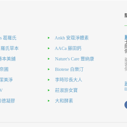
als 葛羅氏
Ankh 安蔻淨體素
H 羅氏草本
AACa 藤田鈣
nt 赫本美舖
Nature's Care 豐納康
 克奈圃
Biotene 白樂汀
el 潔美淨
李時珍長大人
V
莊淑旂女寶
a美德凝膠
大和酵素