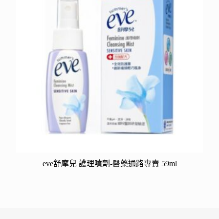
eve舒摩兒 護理噴劑-醫藥通路專賣 59ml