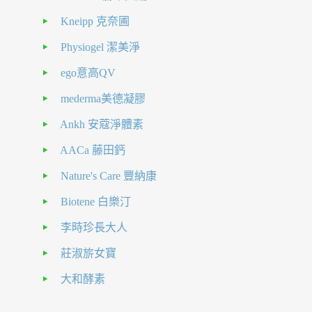
Kneipp 克奈圃
Physiogel 潔美淨
ego意高QV
mederma美德凝膠
Ankh 安蔻淨體素
AACa 藤田鈣
Nature's Care 豐納康
Biotene 白樂汀
李時珍長大人
莊淑旂女寶
大和酵素