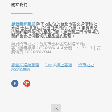
關於我們
麗登藥師藥局
除了地點位於台北市區交通便利(淡
水線 士林捷運站2號出口步行約5分鐘)，更有專業
的藥師團隊為您的產品把關，麗登藥局門市現場的
藥師也會提供親切的產品諮詢服務。
藥局門市地址：台北市士林區文林路261號
客戶服務專線：(02)2888-1414 分機11、12、13 │ 訂
購傳真：(02)2882-3344
麗登網路藥妝館
Line@線上客服
門市地址
google map