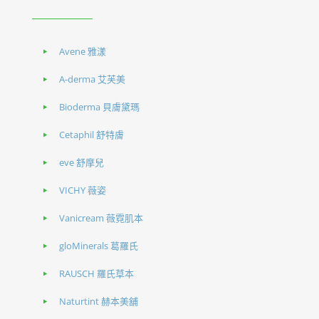
Avene 雅漾
A-derma 艾芙美
Bioderma 貝膚黛瑪
Cetaphil 舒特膚
eve 舒摩兒
VICHY 薇姿
Vanicream 薇霓肌本
gloMinerals 葛羅氏
RAUSCH 羅氏草本
Naturtint 赫本美舖