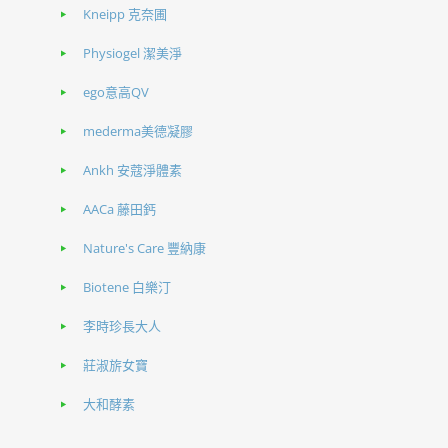
Kneipp 克奈圃
Physiogel 潔美淨
ego意高QV
mederma美德凝膠
Ankh 安蔻淨體素
AACa 藤田鈣
Nature's Care 豐納康
Biotene 白樂汀
李時珍長大人
莊淑旂女寶
大和酵素