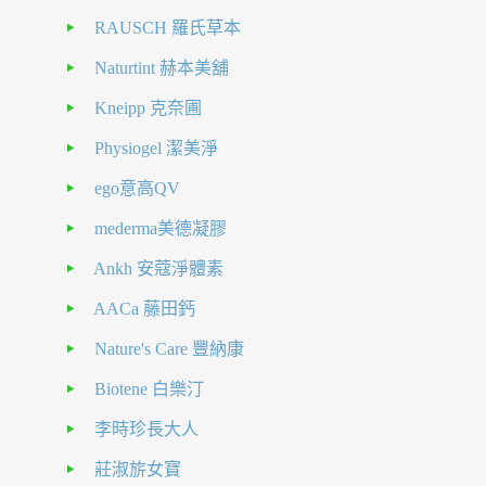
RAUSCH 羅氏草本
Naturtint 赫本美舖
Kneipp 克奈圃
Physiogel 潔美淨
ego意高QV
mederma美德凝膠
Ankh 安蔻淨體素
AACa 藤田鈣
Nature's Care 豐納康
Biotene 白樂汀
李時珍長大人
莊淑旂女寶