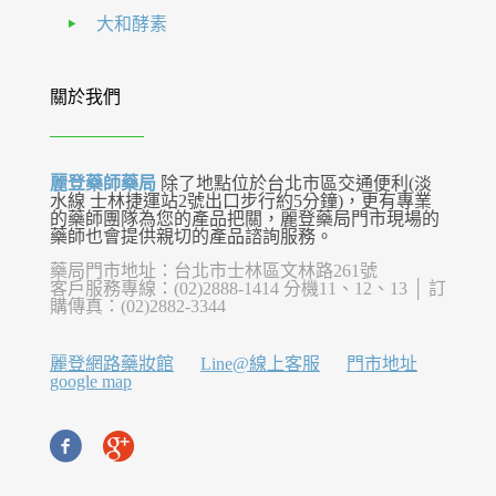
大和酵素
關於我們
麗登藥師藥局
除了地點位於台北市區交通便利(淡
水線 士林捷運站2號出口步行約5分鐘)，更有專業
的藥師團隊為您的產品把關，麗登藥局門市現場的
藥師也會提供親切的產品諮詢服務。
藥局門市地址：台北市士林區文林路261號
客戶服務專線：(02)2888-1414 分機11、12、13 │ 訂
購傳真：(02)2882-3344
麗登網路藥妝館
Line@線上客服
門市地址
google map