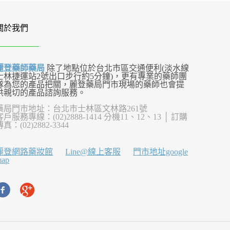
關於我們
麗登藥師藥局
除了地點位於台北市區交通便利(淡水線
士林捷運站2號出口步行約5分鐘)，更有專業的藥師團
隊為您的產品把關，麗登藥局門市現場的藥師也會提
供親切的產品諮詢服務。
藥局門市地址：台北市士林區文林路261號
客戶服務專線：(02)2888-1414 分機11、12、13 │ 訂購
傳真：(02)2882-3344
麗登網路藥妝館
Line@線上客服
門市地址google
map