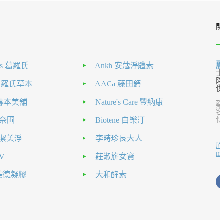
als 葛羅氏
Ankh 安蔻淨體素
H 羅氏草本
AACa 藤田鈣
nt 赫本美舖
Nature's Care 豐納康
 克奈圃
Biotene 白樂汀
el 潔美淨
李時珍長大人
V
莊淑旂女寶
a美德凝膠
大和酵素