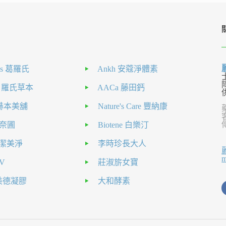
als 葛羅氏
Ankh 安蔻淨體素
H 羅氏草本
AACa 藤田鈣
nt 赫本美舖
Nature's Care 豐納康
 克奈圃
Biotene 白樂汀
el 潔美淨
李時珍長大人
V
莊淑旂女寶
a美德凝膠
大和酵素