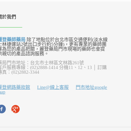
關於我們
麗登藥師藥局
除了地點位於台北市區交通便利(淡水線
士林捷運站2號出口步行約5分鐘)，更有專業的藥師團
隊為您的產品把關，麗登藥局門市現場的藥師也會提
供親切的產品諮詢服務。
藥局門市地址：台北市士林區文林路261號
客戶服務專線：(02)2888-1414 分機11、12、13 │ 訂購
傳真：(02)2882-3344
麗登網路藥妝館
Line@線上客服
門市地址google
map