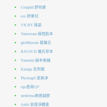
Cetaphil 舒特膚
eve 舒摩兒
VICHY 薇姿
Vanicream 薇霓肌本
gloMinerals 葛羅氏
RAUSCH 羅氏草本
Naturtint 赫本美舖
Kneipp 克奈圃
Physiogel 潔美淨
ego意高QV
mederma美德凝膠
Ankh 安蔻淨體素