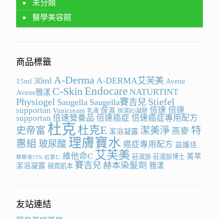
未分類
醫學美容館
商品標籤
A-Derma
30ml
A-DERMA艾芙美
15ml
Avene
Endocare
C-Skin
NATURTINT
Avene雅漾
Physiogel
Stiefel
Saugella
Saugella賽吉兒
supportan
倍速
倍速
Vanicream
保濕
乳液
保濕B5凝膠
supportan
倍速營養品
倍速癌症
倍速癌症專用配方
杜克
杜克E
史帝富
潔美淨
特
燕麥
潔浴凝露
理膚寶水
惠組
玻尿酸
癌症專用配方
益護佳
艾芙美
維他命C
菁萃
莊淑旂
莊淑旂博士
精華液15%
紅薏仁
賽吉兒
赫本染髮劑
雅漾
潔浴凝露
薇霓肌本
友站連結