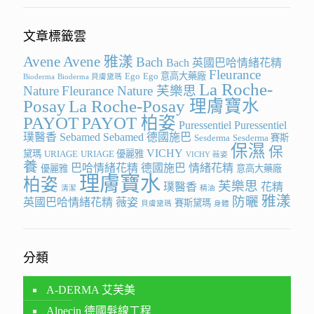
文章標籤雲
Avene
Avene 雅漾
Bach
Bach 英國巴哈情緒花精
Fleurance
Ego
Ego 意高大藥廠
Bioderma
Bioderma 貝膚黛瑪
La Roche-
Nature
Fleurance Nature 芙樂思
Posay
La Roche-Posay 理膚寶水
PAYOT
PAYOT 柏姿
Puressentiel
Puressentiel
璞醫香
Sebamed
Sebamed 德國施巴
Sesderma
Sesderma 賽斯
保濕
保
VICHY
黛瑪
URIAGE
URIAGE 優麗雅
VICHY 薇姿
養
巴哈情緒花精
德國施巴
情緒花精
優麗雅
意高大藥廠
理膚寶水
柏姿
芙樂思
璞醫香
花精
清潔
精油
雅漾
防曬
英國巴哈情緒花精
薇姿
賽斯黛瑪
貝膚黛瑪
身體
分類
A-DERMA 艾芙美
Alpecin 德國髮線工程