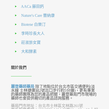
AACa 藤田鈣
Nature's Care 豐納康
Biotene 白樂汀
李時珍長大人
莊淑旂女寶
大和酵素
關於我們
麗登藥師藥局
除了地點位於台北市區交通便利(淡
水線 士林捷運站2號出口步行約5分鐘)，更有專業
的藥師團隊為您的產品把關，麗登藥局門市現場的
藥師也會提供親切的產品諮詢服務。
藥局門市地址：台北市士林區文林路261號