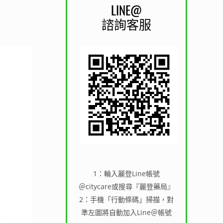
LINE@
諮詢客服
1：輪入麗登Line帳號
＠citycare或搜尋『麗登藥局』
2：手機「行動條碼」掃描，對
準左圖將自動加入Line＠帳號