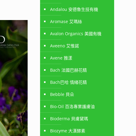
Andalou 安德魯生技有機
Aromase 艾瑪絲
Avalon Organics 美國有機
Aveeno 艾惟諾
Avene 雅漾
Bach 法國巴赫花精
Bach巴哈 情緒花精
Bebble 貝朵
Bio-Oil 百洛專業護膚油
Bioderma 貝膚黛瑪
Biozyme 大漢酵素