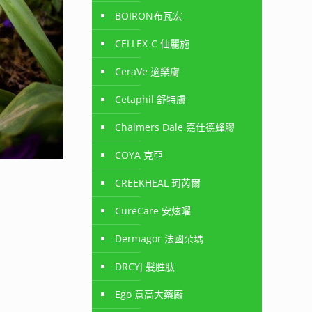
BOIRON布瓦宏
CELLEX-C 仙麗施
CeraVe 適樂膚
Cetaphil 舒特膚
Chalmers Dale 嘉仕德蜂膠
COYA 克亞
CREEKHEAL 珂芮爾
CureCare 安炫曜
Dermagor 法國朵瑪
DRCYJ 髮胜肽
Ego 意高大藥廠