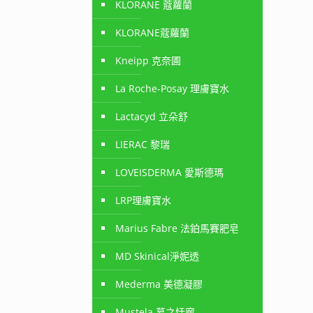
KLORANE 蔻蘿蘭
KLORANE蔻蘿蘭
Kneipp 克奈圃
La Roche-Posay 理膚寶水
Lactacyd 立朵舒
LIERAC 黎瑞
LOVEISDERMA 愛斯德瑪
LRP理膚寶水
Marius Fabre 法鉑馬賽肥皂
MD Skinical淨妮透
Mederma 美德凝膠
Mustela 慕之恬廊