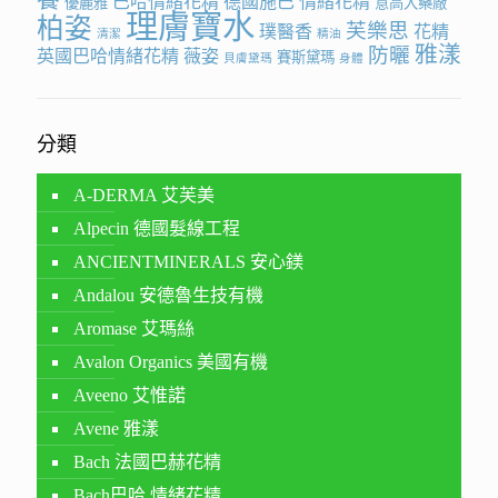
巴哈情緒花精
德國施巴
情緒花精
優麗雅
意高大藥廠
理膚寶水
柏姿
芙樂思
璞醫香
花精
清潔
精油
雅漾
防曬
英國巴哈情緒花精
薇姿
賽斯黛瑪
貝膚黛瑪
身體
分類
A-DERMA 艾芙美
Alpecin 德國髮線工程
ANCIENTMINERALS 安心鎂
Andalou 安德魯生技有機
Aromase 艾瑪絲
Avalon Organics 美國有機
Aveeno 艾惟諾
Avene 雅漾
Bach 法國巴赫花精
Bach巴哈 情緒花精