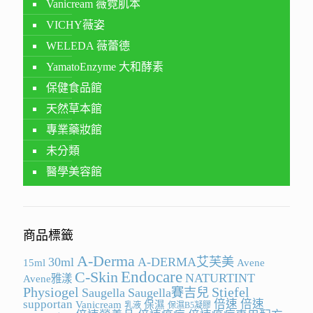
Vanicream 薇霓肌本
VICHY薇姿
WELEDA 薇蕾德
YamatoEnzyme 大和酵素
保健食品館
天然草本館
專業藥妝館
未分類
醫學美容館
商品標籤
A-Derma
30ml
A-DERMA艾芙美
15ml
Avene
Endocare
C-Skin
NATURTINT
Avene雅漾
Physiogel
Stiefel
Saugella
Saugella賽吉兒
supportan
倍速
倍速
Vanicream
保濕
乳液
保濕B5凝膠