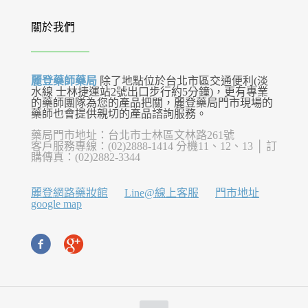
關於我們
麗登藥師藥局
除了地點位於台北市區交通便利(淡
水線 士林捷運站2號出口步行約5分鐘)，更有專業
的藥師團隊為您的產品把關，麗登藥局門市現場的
藥師也會提供親切的產品諮詢服務。
藥局門市地址：台北市士林區文林路261號
客戶服務專線：(02)2888-1414 分機11、12、13 │ 訂
購傳真：(02)2882-3344
麗登網路藥妝館
Line@線上客服
門市地址
google map