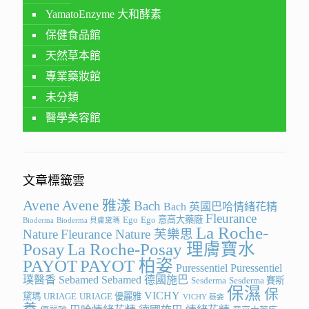
YamatoEnzyme 大和酵素
保健食品館
天然草本館
專業藥妝館
未分類
醫學美容館
文章標籤雲
Avene
Avene 雅漾
Bach
Bach 英國巴哈情緒花精
Fleurance
Ego
Ego 意高大藥廠
Bioderma
Bioderma 貝膚黛瑪
La Roche-
Nature
Fleurance Nature 芙樂思
Posay
La Roche-Posay 理膚寶水
PAYOT
PAYOT 柏姿
Puressentiel
Puressentiel
璞醫香
Sebamed
Sebamed 德國施巴
Sesderma
Sesderma 賽斯
保濕
保
VICHY
黛瑪
URIAGE
URIAGE 優麗雅
VICHY 薇姿
養