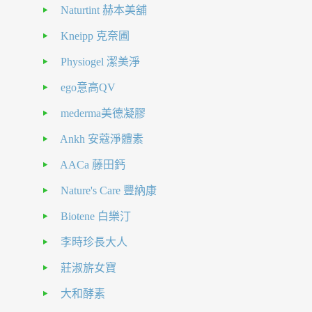
Naturtint 赫本美舖
Kneipp 克奈圃
Physiogel 潔美淨
ego意高QV
mederma美德凝膠
Ankh 安蔻淨體素
AACa 藤田鈣
Nature's Care 豐納康
Biotene 白樂汀
李時珍長大人
莊淑旂女寶
大和酵素