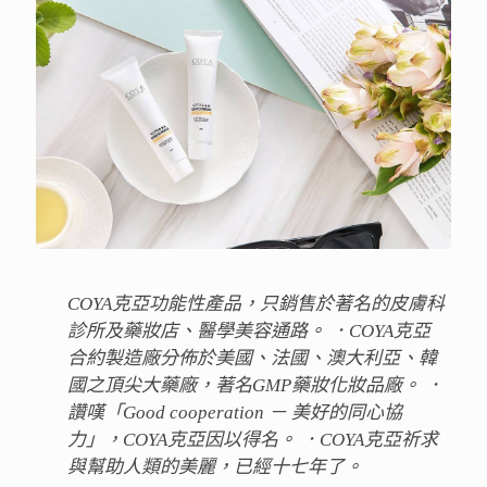
COYA克亞功能性產品，只銷售於著名的皮膚科
診所及藥妝店、醫學美容通路。 ．COYA克亞
合約製造廠分佈於美國、法國、澳大利亞、韓
國之頂尖大藥廠，著名GMP藥妝化妝品廠。 ．
讚嘆「Good cooperation － 美好的同心協
力」，COYA克亞因以得名。 ．COYA克亞祈求
與幫助人類的美麗，已經十七年了。