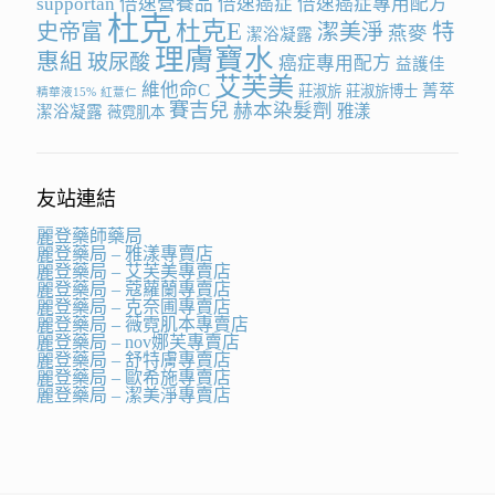
supportan
倍速營養品
倍速癌症
倍速癌症專用配方
杜克
杜克E
史帝富
潔美淨
特
燕麥
潔浴凝露
理膚寶水
惠組
玻尿酸
癌症專用配方
益護佳
艾芙美
維他命C
菁萃
莊淑旂
莊淑旂博士
精華液15%
紅薏仁
賽吉兒
赫本染髮劑
雅漾
潔浴凝露
薇霓肌本
友站連結
麗登藥師藥局
麗登藥局 – 雅漾專賣店
麗登藥局 – 艾芙美專賣店
麗登藥局 – 蔻蘿蘭專賣店
麗登藥局 – 克奈圃專賣店
麗登藥局 – 薇霓肌本專賣店
麗登藥局 – nov娜芙專賣店
麗登藥局 – 舒特膚專賣店
麗登藥局 – 歐希施專賣店
麗登藥局 – 潔美淨專賣店