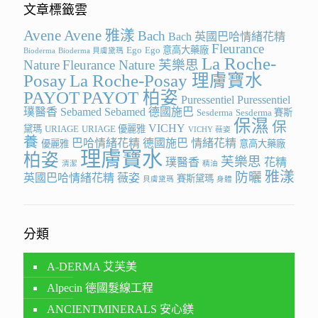
文章標籤雲
Avene
Avene 雅漾
Bach
Bach 英國巴哈情緒花精
Fleurance
Ego
Ego 意高大藥廠
Bioderma
Bioderma 貝膚黛瑪
La Roche-
Nature
Fleurance Nature 芙樂思
Posay
La Roche-Posay 理膚寶水
PAYOT
PAYOT 柏姿
Puressentiel
Puressentiel
璞醫香
Sebamed
Sebamed 德國施巴
Sesderma
Sesderma 賽斯
保濕
保
VICHY
黛瑪
URIAGE
URIAGE 優麗雅
VICHY 薇姿
養
巴哈情緒花精
德國施巴
情緒花精
優麗雅
意高大藥廠
理膚寶水
柏姿
芙樂思
璞醫香
花精
清潔
精油
雅漾
防曬
英國巴哈情緒花精
薇姿
賽斯黛瑪
貝膚黛瑪
身體
分類
A-DERMA 艾芙美
Alpecin 德國髮線工程
ANCIENTMINERALS 安心鎂