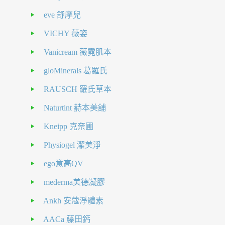
eve 舒摩兒
VICHY 薇姿
Vanicream 薇霓肌本
gloMinerals 葛羅氏
RAUSCH 羅氏草本
Naturtint 赫本美舖
Kneipp 克奈圃
Physiogel 潔美淨
ego意高QV
mederma美德凝膠
Ankh 安蔻淨體素
AACa 藤田鈣