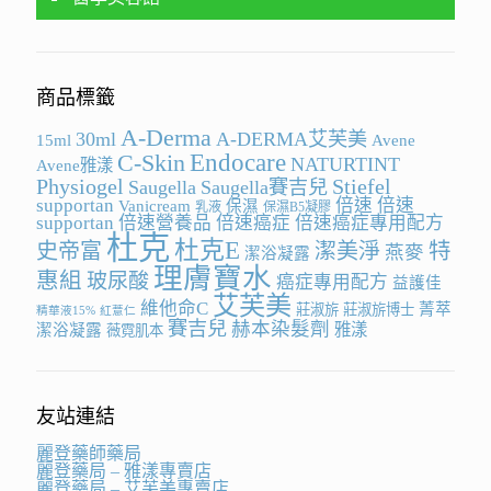
商品標籤
A-Derma
30ml
A-DERMA艾芙美
15ml
Avene
Endocare
C-Skin
NATURTINT
Avene雅漾
Physiogel
Stiefel
Saugella
Saugella賽吉兒
supportan
倍速
倍速
Vanicream
保濕
乳液
保濕B5凝膠
supportan
倍速營養品
倍速癌症
倍速癌症專用配方
杜克
杜克E
史帝富
潔美淨
特
燕麥
潔浴凝露
理膚寶水
惠組
玻尿酸
癌症專用配方
益護佳
艾芙美
維他命C
菁萃
莊淑旂
莊淑旂博士
精華液15%
紅薏仁
賽吉兒
赫本染髮劑
雅漾
潔浴凝露
薇霓肌本
友站連結
麗登藥師藥局
麗登藥局 – 雅漾專賣店
麗登藥局 – 艾芙美專賣店