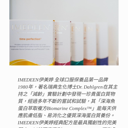
IMEDEEN伊美婷 全球口服保養品第一品牌
1980年，著名瑞典生化博士Dr. Dahlgren在其主
持之「減齡」實驗計劃中發現一珍貴蛋白質物
質，經過多年不斷的嘗試和試驗，其「深海魚
蛋白萃取複方Biomarine Complex™」能每天供
應肌膚低脂、易消化之優質深海蛋白質養份。
IMEDEEN伊美婷經典配方是最具獨創性的完美