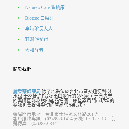
Nature's Care 豐納康
Biotene 白樂汀
李時珍長大人
莊淑旂女寶
大和酵素
關於我們
麗登藥師藥局
除了地點位於台北市區交通便利(淡
水線 士林捷運站2號出口步行約5分鐘)，更有專業
的藥師團隊為您的產品把關，麗登藥局門市現場的
藥師也會提供親切的產品諮詢服務。
藥局門市地址：台北市士林區文林路261號
客戶服務專線：(02)2888-1414 分機11、12、13 │ 訂
購傳真：(02)2882-3344