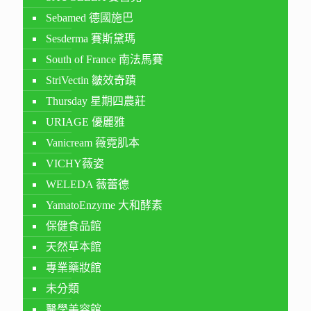
Sebamed 德國施巴
Sesderma 賽斯黛瑪
South of France 南法馬賽
StriVectin 皺效奇蹟
Thursday 星期四農莊
URIAGE 優麗雅
Vanicream 薇霓肌本
VICHY薇姿
WELEDA 薇蕾德
YamatoEnzyme 大和酵素
保健食品館
天然草本館
專業藥妝館
未分類
醫學美容館