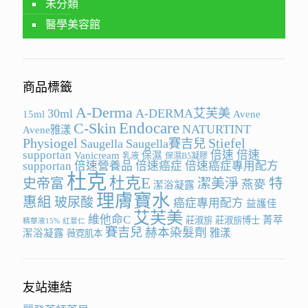
未分類
醫學美容館
商品標籤
A-Derma
30ml
A-DERMA艾芙美
15ml
Avene
Endocare
C-Skin
NATURTINT
Avene雅漾
Physiogel
Stiefel
Saugella
Saugella賽吉兒
supportan
倍速
倍速
Vanicream
保濕
乳液
保濕B5凝膠
supportan
倍速營養品
倍速癌症
倍速癌症專用配方
杜克
杜克E
史帝富
潔美淨
特
燕麥
潔浴凝露
理膚寶水
惠組
玻尿酸
癌症專用配方
益護佳
艾芙美
維他命C
菁萃
莊淑旂
莊淑旂博士
精華液15%
紅薏仁
賽吉兒
赫本染髮劑
雅漾
潔浴凝露
薇霓肌本
友站連結