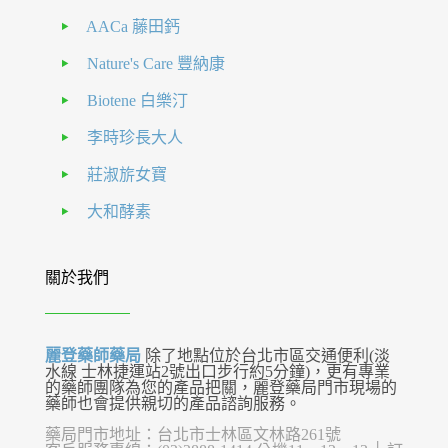
AACa 藤田鈣
Nature's Care 豐納康
Biotene 白樂汀
李時珍長大人
莊淑旂女寶
大和酵素
關於我們
麗登藥師藥局
除了地點位於台北市區交通便利(淡
水線 士林捷運站2號出口步行約5分鐘)，更有專業
的藥師團隊為您的產品把關，麗登藥局門市現場的
藥師也會提供親切的產品諮詢服務。
藥局門市地址：台北市士林區文林路261號