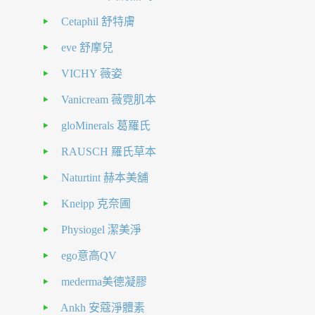
Cetaphil 舒特膚
eve 舒摩兒
VICHY 薇姿
Vanicream 薇霓肌本
gloMinerals 葛羅氏
RAUSCH 羅氏草本
Naturtint 赫本美舖
Kneipp 克奈圃
Physiogel 潔美淨
ego意高QV
mederma美德凝膠
Ankh 安蔻淨體素