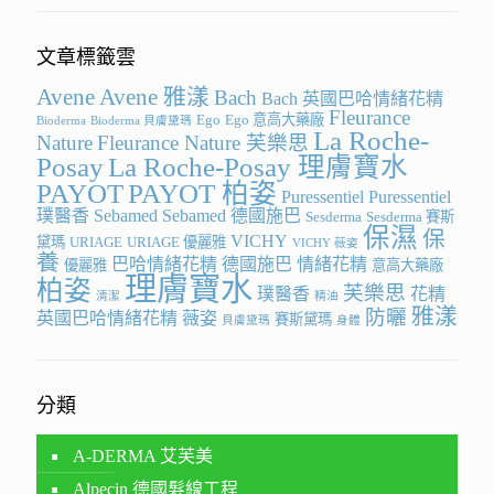
文章標籤雲
Avene
Avene 雅漾
Bach
Bach 英國巴哈情緒花精
Fleurance
Ego
Ego 意高大藥廠
Bioderma
Bioderma 貝膚黛瑪
La Roche-
Nature
Fleurance Nature 芙樂思
Posay
La Roche-Posay 理膚寶水
PAYOT
PAYOT 柏姿
Puressentiel
Puressentiel
璞醫香
Sebamed
Sebamed 德國施巴
Sesderma
Sesderma 賽斯
保濕
保
VICHY
黛瑪
URIAGE
URIAGE 優麗雅
VICHY 薇姿
養
巴哈情緒花精
德國施巴
情緒花精
優麗雅
意高大藥廠
理膚寶水
柏姿
芙樂思
璞醫香
花精
清潔
精油
雅漾
防曬
英國巴哈情緒花精
薇姿
賽斯黛瑪
貝膚黛瑪
身體
分類
A-DERMA 艾芙美
Alpecin 德國髮線工程