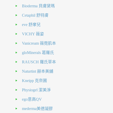
Bioderma 貝膚黛瑪
Cetaphil 舒特膚
eve 舒摩兒
VICHY 薇姿
Vanicream 薇霓肌本
gloMinerals 葛羅氏
RAUSCH 羅氏草本
Naturtint 赫本美舖
Kneipp 克奈圃
Physiogel 潔美淨
ego意高QV
mederma美德凝膠