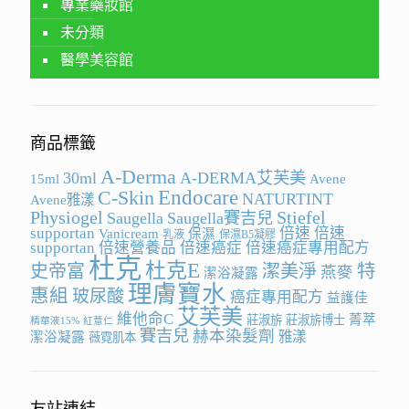
專業藥妝館
未分類
醫學美容館
商品標籤
A-Derma
30ml
A-DERMA艾芙美
15ml
Avene
Endocare
C-Skin
NATURTINT
Avene雅漾
Physiogel
Stiefel
Saugella
Saugella賽吉兒
supportan
倍速
倍速
Vanicream
保濕
乳液
保濕B5凝膠
supportan
倍速營養品
倍速癌症
倍速癌症專用配方
杜克
杜克E
史帝富
潔美淨
特
燕麥
潔浴凝露
理膚寶水
惠組
玻尿酸
癌症專用配方
益護佳
艾芙美
維他命C
菁萃
莊淑旂
莊淑旂博士
精華液15%
紅薏仁
賽吉兒
赫本染髮劑
雅漾
潔浴凝露
薇霓肌本
友站連結