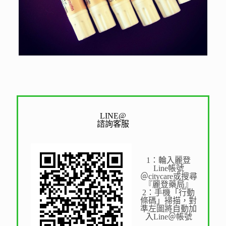
LINE@
諮詢客服
1：輪入麗登
Line帳號
＠citycare或搜尋
『麗登藥局』
2：手機「行動
條碼」掃描，對
準左圖將自動加
入Line＠帳號