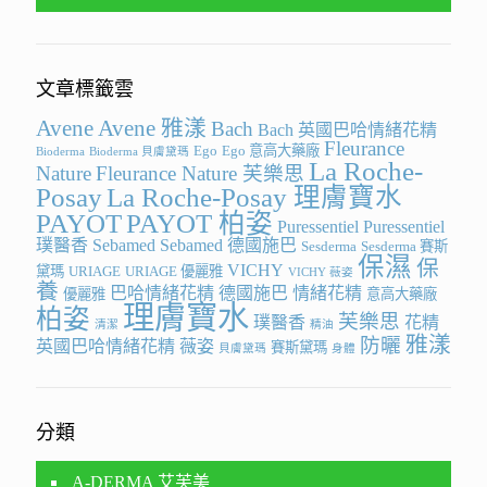
文章標籤雲
Avene
Avene 雅漾
Bach
Bach 英國巴哈情緒花精
Fleurance
Ego
Ego 意高大藥廠
Bioderma
Bioderma 貝膚黛瑪
La Roche-
Nature
Fleurance Nature 芙樂思
Posay
La Roche-Posay 理膚寶水
PAYOT
PAYOT 柏姿
Puressentiel
Puressentiel
璞醫香
Sebamed
Sebamed 德國施巴
Sesderma
Sesderma 賽斯
保濕
保
VICHY
黛瑪
URIAGE
URIAGE 優麗雅
VICHY 薇姿
養
巴哈情緒花精
德國施巴
情緒花精
優麗雅
意高大藥廠
理膚寶水
柏姿
芙樂思
璞醫香
花精
清潔
精油
雅漾
防曬
英國巴哈情緒花精
薇姿
賽斯黛瑪
貝膚黛瑪
身體
分類
A-DERMA 艾芙美