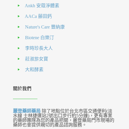
Ankh 安蔻淨體素
AACa 藤田鈣
Nature's Care 豐納康
Biotene 白樂汀
李時珍長大人
莊淑旂女寶
大和酵素
關於我們
麗登藥師藥局
除了地點位於台北市區交通便利(淡
水線 士林捷運站2號出口步行約5分鐘)，更有專業
的藥師團隊為您的產品把關，麗登藥局門市現場的
藥師也會提供親切的產品諮詢服務。