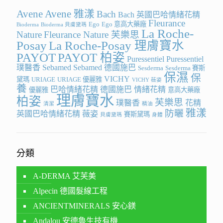
Avene
Avene 雅漾
Bach
Bach 英國巴哈情緒花精
Fleurance
Ego
Ego 意高大藥廠
Bioderma
Bioderma 貝膚黛瑪
La Roche-
Nature
Fleurance Nature 芙樂思
Posay
La Roche-Posay 理膚寶水
PAYOT
PAYOT 柏姿
Puressentiel
Puressentiel
璞醫香
Sebamed
Sebamed 德國施巴
Sesderma
Sesderma 賽斯
保濕
保
VICHY
黛瑪
URIAGE
URIAGE 優麗雅
VICHY 薇姿
養
巴哈情緒花精
德國施巴
情緒花精
優麗雅
意高大藥廠
理膚寶水
柏姿
芙樂思
璞醫香
花精
清潔
精油
雅漾
防曬
英國巴哈情緒花精
薇姿
賽斯黛瑪
貝膚黛瑪
身體
分類
A-DERMA 艾芙美
Alpecin 德國髮線工程
ANCIENTMINERALS 安心鎂
Andalou 安德魯生技有機