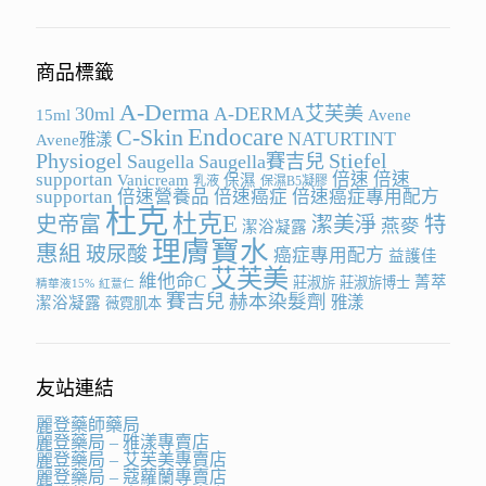
商品標籤
A-Derma
30ml
A-DERMA艾芙美
15ml
Avene
Endocare
C-Skin
NATURTINT
Avene雅漾
Physiogel
Stiefel
Saugella
Saugella賽吉兒
supportan
倍速
倍速
Vanicream
保濕
乳液
保濕B5凝膠
supportan
倍速營養品
倍速癌症
倍速癌症專用配方
杜克
杜克E
史帝富
潔美淨
特
燕麥
潔浴凝露
理膚寶水
惠組
玻尿酸
癌症專用配方
益護佳
艾芙美
維他命C
菁萃
莊淑旂
莊淑旂博士
精華液15%
紅薏仁
賽吉兒
赫本染髮劑
雅漾
潔浴凝露
薇霓肌本
友站連結
麗登藥師藥局
麗登藥局 – 雅漾專賣店
麗登藥局 – 艾芙美專賣店
麗登藥局 – 蔻蘿蘭專賣店