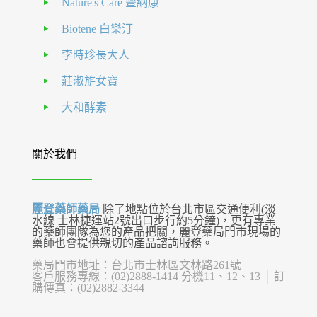
Nature's Care 豐納康
Biotene 白樂汀
李時珍長大人
莊淑旂女寶
大和酵素
關於我們
麗登藥師藥局
除了地點位於台北市區交通便利(淡
水線 士林捷運站2號出口步行約5分鐘)，更有專業
的藥師團隊為您的產品把關，麗登藥局門市現場的
藥師也會提供親切的產品諮詢服務。
藥局門市地址：台北市士林區文林路261號
客戶服務專線：(02)2888-1414 分機11、12、13 │ 訂
購傳真：(02)2882-3344