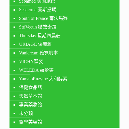
Sebamed 德國施巴
Sesderma 賽斯黛瑪
South of France 南法馬賽
StriVectin 皺效奇蹟
Thursday 星期四農莊
URIAGE 優麗雅
Vanicream 薇霓肌本
VICHY薇姿
WELEDA 薇蕾德
YamatoEnzyme 大和酵素
保健食品館
天然草本館
專業藥妝館
未分類
醫學美容館