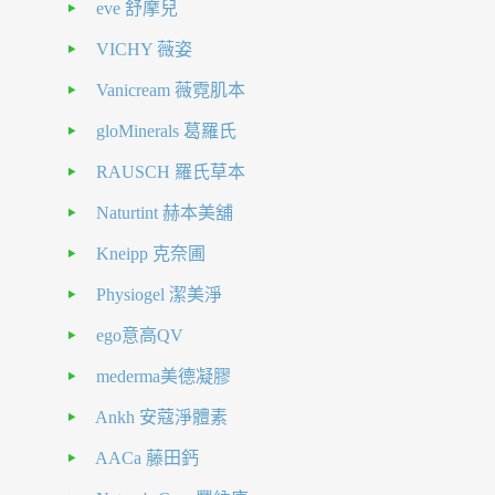
eve 舒摩兒
VICHY 薇姿
Vanicream 薇霓肌本
gloMinerals 葛羅氏
RAUSCH 羅氏草本
Naturtint 赫本美舖
Kneipp 克奈圃
Physiogel 潔美淨
ego意高QV
mederma美德凝膠
Ankh 安蔻淨體素
AACa 藤田鈣