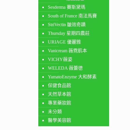
Sesderma 賽斯黛瑪
South of France 南法馬賽
StriVectin 皺效奇蹟
Thursday 星期四農莊
URIAGE 優麗雅
Vanicream 薇霓肌本
VICHY薇姿
WELEDA 薇蕾德
YamatoEnzyme 大和酵素
保健食品館
天然草本館
專業藥妝館
未分類
醫學美容館