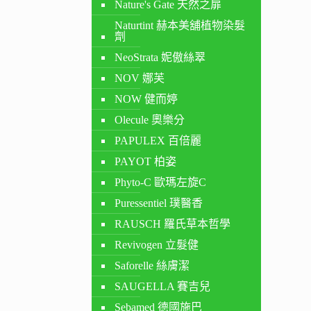
Nature's Gate 天然之扉
Naturtint 赫本美舖植物染髮
劑
NeoStrata 妮傲絲翠
NOV 娜芙
NOW 健而婷
Olecule 奧樂分
PAPULEX 百倍麗
PAYOT 柏姿
Phyto-C 歐瑪左旋C
Puressentiel 璞醫香
RAUSCH 羅氏草本哲學
Revivogen 立髮健
Saforelle 絲膚潔
SAUGELLA 賽吉兒
Sebamed 德國施巴