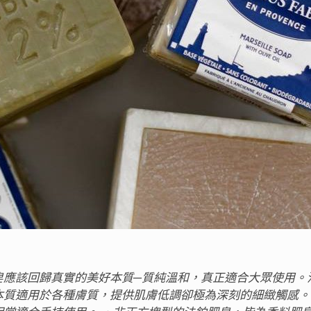
皂應該回歸真實的美好本質─質純溫和，真正適合大眾使用。
質適用於各種膚質，提供肌膚低調卻極為深刻的細緻觸感。