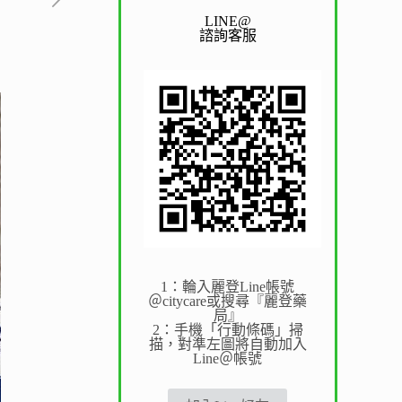
LINE@
諮詢客服
1：輪入麗登Line帳號
＠citycare或搜尋『麗登藥
局』
2：手機「行動條碼」掃
描，對準左圖將自動加入
Line＠帳號