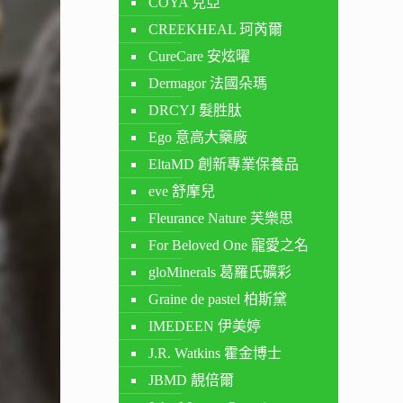
COYA 克亞
CREEKHEAL 珂芮爾
CureCare 安炫曜
Dermagor 法國朵瑪
DRCYJ 髮胜肽
Ego 意高大藥廠
EltaMD 創新專業保養品
eve 舒摩兒
Fleurance Nature 芙樂思
For Beloved One 寵愛之名
gloMinerals 葛羅氏礦彩
Graine de pastel 柏斯黛
IMEDEEN 伊美婷
J.R. Watkins 霍金博士
JBMD 靚倍爾