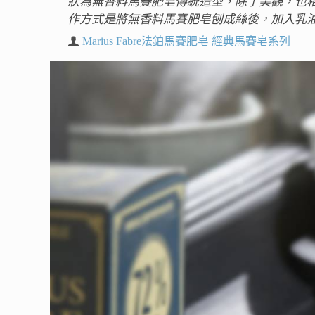
狀為無香料馬賽肥皂傳統造型，除了美觀，也相
作方式是將無香料馬賽肥皂刨成絲後，加入乳油木果油(
Marius Fabre法鉑馬賽肥皂 經典馬賽皂系列