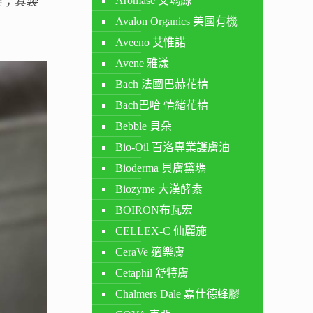
Aromase 艾瑪絲
皂；其製
Avalon Organics 美國有機
Aveeno 艾惟諾
Avene 雅漾
Bach 法國巴赫花精
Bach巴哈 情緒花精
Bebble 貝朵
Bio-Oil 百洛專業護膚油
Bioderma 貝膚黛瑪
Biozyme 大漢酵素
BOIRON布瓦宏
CELLEX-C 仙麗施
CeraVe 適樂膚
Cetaphil 舒特膚
Chalmers Dale 嘉仕德蜂膠