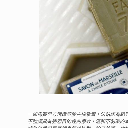
一如馬賽皂方塊造型般古樸紮實，法鉑認為肥
不強調具有強烈目的性的療效，溫和不刺激的本