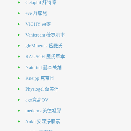
Cetaphil 舒特膚
eve 舒摩兒
VICHY 薇姿
Vanicream 薇霓肌本
gloMinerals 葛羅氏
RAUSCH 羅氏草本
Naturtint 赫本美舖
Kneipp 克奈圃
Physiogel 潔美淨
ego意高QV
mederma美德凝膠
Ankh 安蔻淨體素