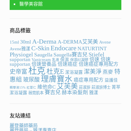
醫學美容館
商品標籤
A-Derma
30ml
A-DERMA艾芙美
15ml
Avene
Endocare
C-Skin
NATURTINT
Avene雅漾
Physiogel
Stiefel
Saugella
Saugella賽吉兒
supportan
倍速
倍速
Vanicream
保濕
乳液
保濕B5凝膠
supportan
倍速營養品
倍速癌症
倍速癌症專用配方
杜克
杜克E
史帝富
潔美淨
特
燕麥
潔浴凝露
理膚寶水
惠組
玻尿酸
癌症專用配方
益護佳
艾芙美
維他命C
菁萃
莊淑旂
莊淑旂博士
精華液15%
紅薏仁
賽吉兒
赫本染髮劑
雅漾
潔浴凝露
薇霓肌本
友站連結
麗登藥師藥局
麗登藥局 – 雅漾專賣店