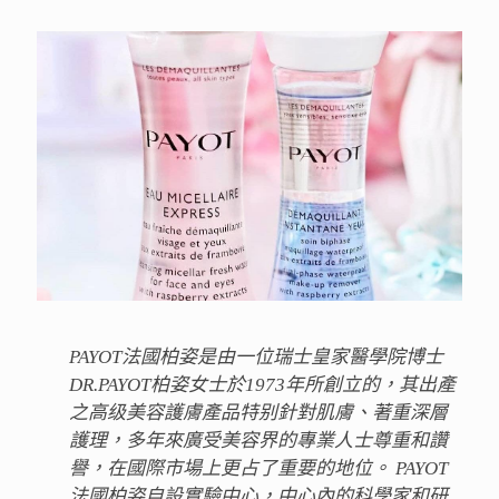
PAYOT法國柏姿是由一位瑞士皇家醫學院博士
DR.PAYOT柏姿女士於1973年所創立的，其出產
之高级美容護膚產品特别針對肌膚、著重深層
護理，多年來廣受美容界的專業人士尊重和讚
譽，在國際市場上更占了重要的地位。 PAYOT
法國柏姿自設實驗中心，中心內的科學家和研