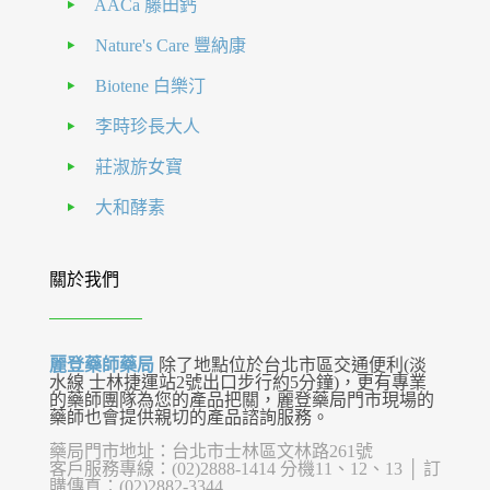
AACa 藤田鈣
Nature's Care 豐納康
Biotene 白樂汀
李時珍長大人
莊淑旂女寶
大和酵素
關於我們
麗登藥師藥局
除了地點位於台北市區交通便利(淡
水線 士林捷運站2號出口步行約5分鐘)，更有專業
的藥師團隊為您的產品把關，麗登藥局門市現場的
藥師也會提供親切的產品諮詢服務。
藥局門市地址：台北市士林區文林路261號
客戶服務專線：(02)2888-1414 分機11、12、13 │ 訂
購傳真：(02)2882-3344