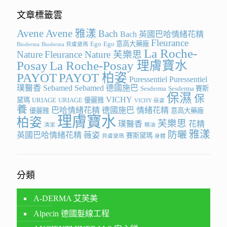
文章標籤雲
Avene
Avene 雅漾
Bach
Bach 英國巴哈情緒花精
Fleurance
Ego
Ego 意高大藥廠
Bioderma
Bioderma 貝膚黛瑪
La Roche-
Nature
Fleurance Nature 芙樂思
Posay
La Roche-Posay 理膚寶水
PAYOT
PAYOT 柏姿
Puressentiel
Puressentiel
璞醫香
Sebamed
Sebamed 德國施巴
Sesderma
Sesderma 賽斯
保濕
保
VICHY
黛瑪
URIAGE
URIAGE 優麗雅
VICHY 薇姿
養
巴哈情緒花精
德國施巴
情緒花精
優麗雅
意高大藥廠
理膚寶水
柏姿
芙樂思
璞醫香
花精
清潔
精油
雅漾
防曬
英國巴哈情緒花精
薇姿
賽斯黛瑪
貝膚黛瑪
身體
分類
A-DERMA 艾芙美
Alpecin 德國髮線工程