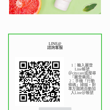
LINE@
諮詢客服
1：輪入麗登
Line帳號
＠citycare或搜尋
『麗登藥局』
2：手機「行動
條碼」掃描，對
準左圖將自動加
入Line＠帳號