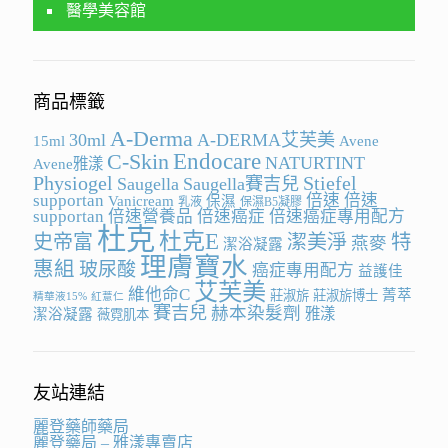
醫學美容館
商品標籤
A-Derma
30ml
A-DERMA艾芙美
15ml
Avene
Endocare
C-Skin
NATURTINT
Avene雅漾
Physiogel
Stiefel
Saugella
Saugella賽吉兒
supportan
倍速
倍速
Vanicream
保濕
乳液
保濕B5凝膠
supportan
倍速營養品
倍速癌症
倍速癌症專用配方
杜克
杜克E
史帝富
潔美淨
特
燕麥
潔浴凝露
理膚寶水
惠組
玻尿酸
癌症專用配方
益護佳
艾芙美
維他命C
菁萃
莊淑旂
莊淑旂博士
精華液15%
紅薏仁
賽吉兒
赫本染髮劑
雅漾
潔浴凝露
薇霓肌本
友站連結
麗登藥師藥局
麗登藥局 – 雅漾專賣店