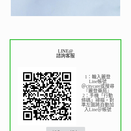
LINE@
諮詢客服
1：輪入麗登
Line帳號
＠citycare或搜尋
『麗登藥局』
2：手機「行動
條碼」掃描，對
準左圖將自動加
入Line＠帳號