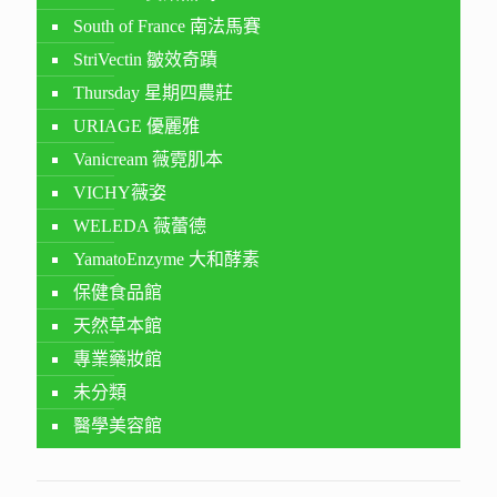
South of France 南法馬賽
StriVectin 皺效奇蹟
Thursday 星期四農莊
URIAGE 優麗雅
Vanicream 薇霓肌本
VICHY薇姿
WELEDA 薇蕾德
YamatoEnzyme 大和酵素
保健食品館
天然草本館
專業藥妝館
未分類
醫學美容館