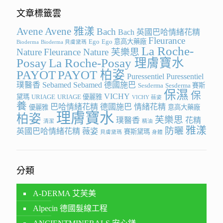
文章標籤雲
Avene
Avene 雅漾
Bach
Bach 英國巴哈情緒花精
Fleurance
Ego
Ego 意高大藥廠
Bioderma
Bioderma 貝膚黛瑪
La Roche-
Nature
Fleurance Nature 芙樂思
Posay
La Roche-Posay 理膚寶水
PAYOT
PAYOT 柏姿
Puressentiel
Puressentiel
璞醫香
Sebamed
Sebamed 德國施巴
Sesderma
Sesderma 賽斯
保濕
保
VICHY
黛瑪
URIAGE
URIAGE 優麗雅
VICHY 薇姿
養
巴哈情緒花精
德國施巴
情緒花精
優麗雅
意高大藥廠
理膚寶水
柏姿
芙樂思
璞醫香
花精
清潔
精油
雅漾
防曬
英國巴哈情緒花精
薇姿
賽斯黛瑪
貝膚黛瑪
身體
分類
A-DERMA 艾芙美
Alpecin 德國髮線工程