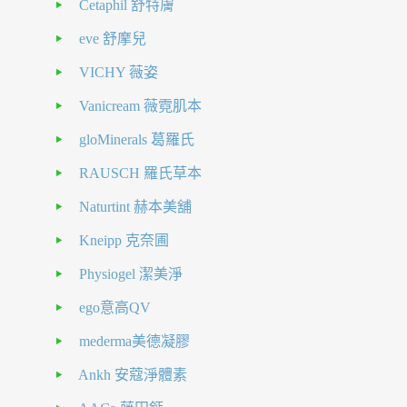
Cetaphil 舒特膚
eve 舒摩兒
VICHY 薇姿
Vanicream 薇霓肌本
gloMinerals 葛羅氏
RAUSCH 羅氏草本
Naturtint 赫本美舖
Kneipp 克奈圃
Physiogel 潔美淨
ego意高QV
mederma美德凝膠
Ankh 安蔻淨體素