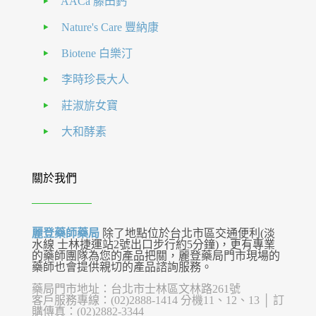
AACa 藤田鈣
Nature's Care 豐納康
Biotene 白樂汀
李時珍長大人
莊淑旂女寶
大和酵素
關於我們
麗登藥師藥局
除了地點位於台北市區交通便利(淡
水線 士林捷運站2號出口步行約5分鐘)，更有專業
的藥師團隊為您的產品把關，麗登藥局門市現場的
藥師也會提供親切的產品諮詢服務。
藥局門市地址：台北市士林區文林路261號
客戶服務專線：(02)2888-1414 分機11、12、13 │ 訂
購傳真：(02)2882-3344