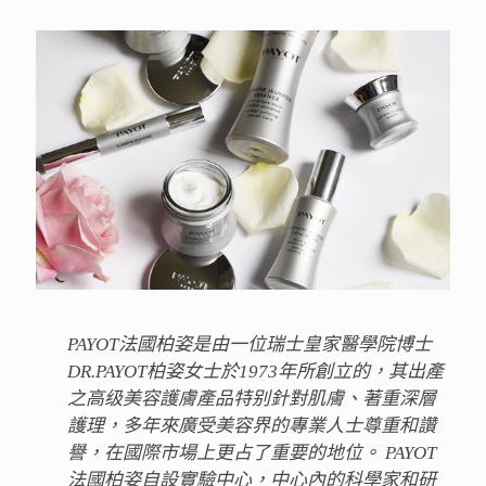
PAYOT法國柏姿是由一位瑞士皇家醫學院博士
DR.PAYOT柏姿女士於1973年所創立的，其出產
之高级美容護膚產品特别針對肌膚、著重深層
護理，多年來廣受美容界的專業人士尊重和讚
譽，在國際市場上更占了重要的地位。 PAYOT
法國柏姿自設實驗中心，中心內的科學家和研