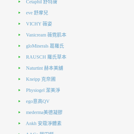
Cetaphil 舒特膚
eve 舒摩兒
VICHY 薇姿
Vanicream 薇霓肌本
gloMinerals 葛羅氏
RAUSCH 羅氏草本
Naturtint 赫本美舖
Kneipp 克奈圃
Physiogel 潔美淨
ego意高QV
mederma美德凝膠
Ankh 安蔻淨體素