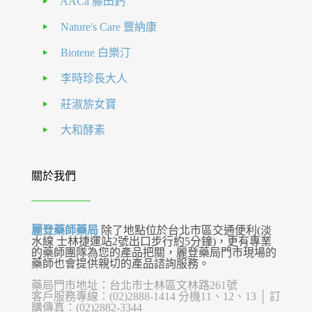
AACa 藤田鈣
Nature's Care 豐納康
Biotene 白樂汀
李時珍長大人
莊淑旂女寶
大和酵素
關於我們
麗登藥師藥局
除了地點位於台北市區交通便利(淡
水線 士林捷運站2號出口步行約5分鐘)，更有專業
的藥師團隊為您的產品把關，麗登藥局門市現場的
藥師也會提供親切的產品諮詢服務。
藥局門市地址：台北市士林區文林路261號
客戶服務專線：(02)2888-1414 分機11、12、13 │ 訂
購傳真：(02)2882-3344