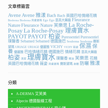
文章標籤雲
Avene
Avene 雅漾
Bach
Bach 英國巴哈情緒花精
Fleurance
Ego
Ego 意高大藥廠
Bioderma
Bioderma 貝膚黛瑪
La Roche-
Nature
Fleurance Nature 芙樂思
Posay
La Roche-Posay 理膚寶水
PAYOT
PAYOT 柏姿
Puressentiel
Puressentiel
璞醫香
Sebamed
Sebamed 德國施巴
Sesderma
Sesderma 賽斯
保濕
保
VICHY
黛瑪
URIAGE
URIAGE 優麗雅
VICHY 薇姿
養
巴哈情緒花精
德國施巴
情緒花精
優麗雅
意高大藥廠
理膚寶水
柏姿
芙樂思
璞醫香
花精
清潔
精油
雅漾
防曬
英國巴哈情緒花精
薇姿
賽斯黛瑪
貝膚黛瑪
身體
分類
A-DERMA 艾芙美
Alpecin 德國髮線工程