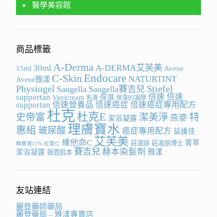
醫學美容館
商品標籤
A-Derma
30ml
A-DERMA艾芙美
15ml
Avene
Endocare
C-Skin
NATURTINT
Avene雅漾
Physiogel
Stiefel
Saugella
Saugella賽吉兒
supportan
倍速
倍速
Vanicream
保濕
乳液
保濕B5凝膠
supportan
倍速營養品
倍速癌症
倍速癌症專用配方
杜克
杜克E
史帝富
潔美淨
特
燕麥
潔浴凝露
理膚寶水
惠組
玻尿酸
癌症專用配方
益護佳
艾芙美
維他命C
菁萃
莊淑旂
莊淑旂博士
精華液15%
紅薏仁
賽吉兒
赫本染髮劑
雅漾
潔浴凝露
薇霓肌本
友站連結
麗登藥師藥局
麗登藥局 – 雅漾專賣店