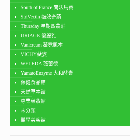
South of France 南法馬賽
StriVectin 皺效奇蹟
Thursday 星期四農莊
URIAGE 優麗雅
Vanicream 薇霓肌本
VICHY薇姿
WELEDA 薇蕾德
YamatoEnzyme 大和酵素
保健食品館
天然草本館
專業藥妝館
未分類
醫學美容館