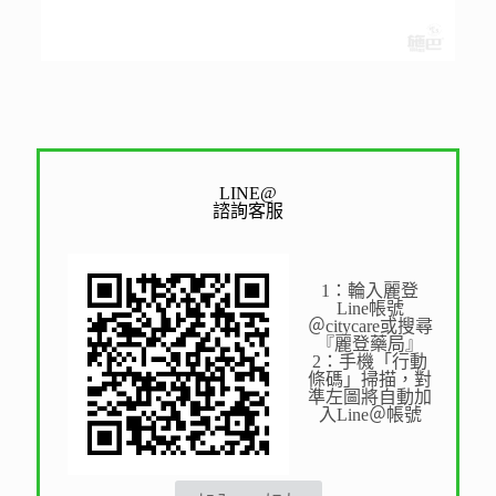
LINE@
諮詢客服
1：輪入麗登
Line帳號
＠citycare或搜尋
『麗登藥局』
2：手機「行動
條碼」掃描，對
準左圖將自動加
入Line＠帳號