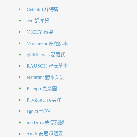
Cetaphil 舒特膚
eve 舒摩兒
VICHY 薇姿
Vanicream 薇霓肌本
gloMinerals 葛羅氏
RAUSCH 羅氏草本
Naturtint 赫本美舖
Kneipp 克奈圃
Physiogel 潔美淨
ego意高QV
mederma美德凝膠
Ankh 安蔻淨體素