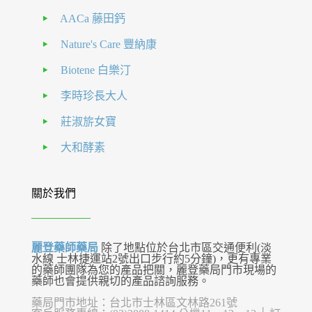
AACa 藤田鈣
Nature's Care 豐納康
Biotene 白樂汀
李時珍長大人
莊淑旂女寶
大和酵素
關於我們
麗登藥師藥局
除了地點位於台北市區交通便利(淡
水線 士林捷運站2號出口步行約5分鐘)，更有專業
的藥師團隊為您的產品把關，麗登藥局門市現場的
藥師也會提供親切的產品諮詢服務。
藥局門市地址：台北市士林區文林路261號