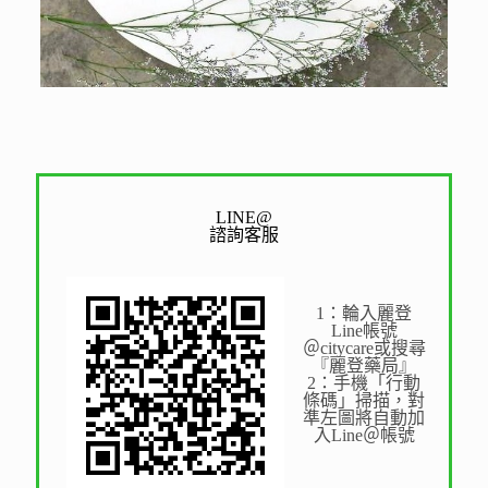
LINE@
諮詢客服
1：輪入麗登
Line帳號
＠citycare或搜尋
『麗登藥局』
2：手機「行動
條碼」掃描，對
準左圖將自動加
入Line＠帳號