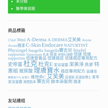
未分類
醫學美容館
商品標籤
A-Derma
30ml
A-DERMA艾芙美
15ml
Avene
Endocare
C-Skin
NATURTINT
Avene雅漾
Physiogel
Stiefel
Saugella
Saugella賽吉兒
supportan
倍速
倍速
Vanicream
保濕
乳液
保濕B5凝膠
supportan
倍速營養品
倍速癌症
倍速癌症專用配方
杜克
杜克E
史帝富
潔美淨
特
燕麥
潔浴凝露
理膚寶水
惠組
玻尿酸
癌症專用配方
益護佳
艾芙美
維他命C
菁萃
莊淑旂
莊淑旂博士
精華液15%
紅薏仁
賽吉兒
赫本染髮劑
雅漾
潔浴凝露
薇霓肌本
友站連結